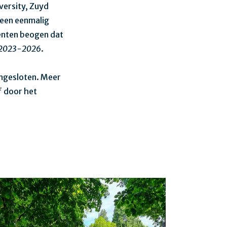
versity, Zuyd
geen eenmalig
denten beogen dat
 2023-2026
.
angesloten. Meer
f door het