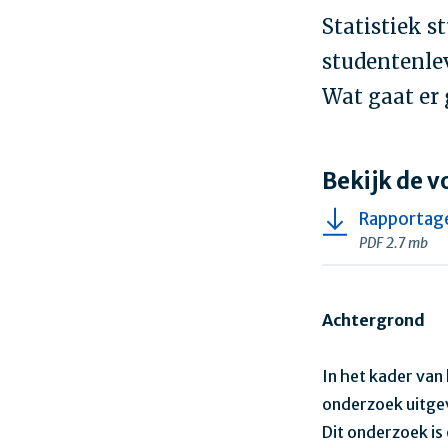
Statistiek s
studentenlev
Wat gaat er 
Bekijk de v
Rapportag
PDF 2.7 mb
Achtergrond
In het kader van
onderzoek uitgev
Dit onderzoek is