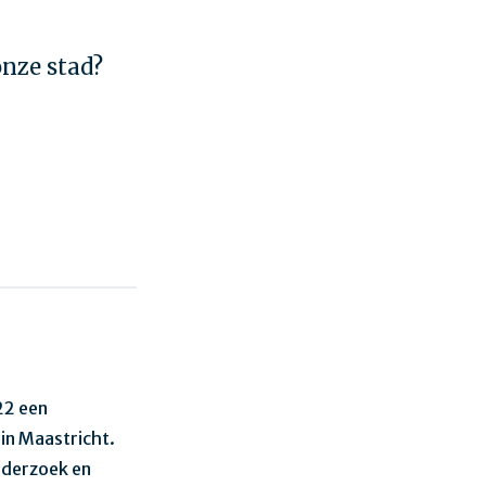
onze stad?
22 een
in Maastricht.
nderzoek en