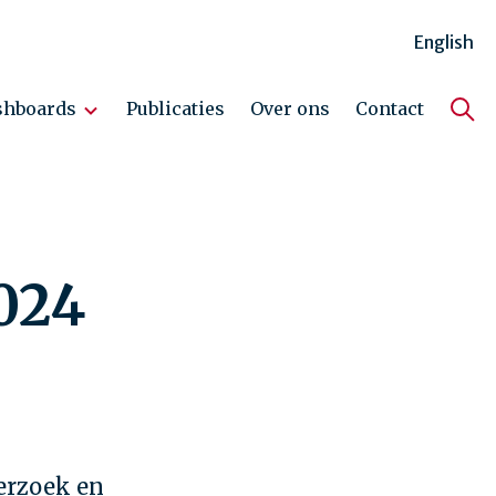
English
shboards
Publicaties
Over ons
Contact
Hoo
024
erzoek en