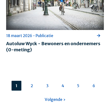
18 maart 2026 - Publicatie
Autoluw Wyck - Bewoners en ondernemers
(0-meting)
Huidige
1
Pagina
2
Pagina
3
Pagina
4
Pagina
5
Pagina
6
pagina
Paginering
Volgende
Volgende ›
pagina