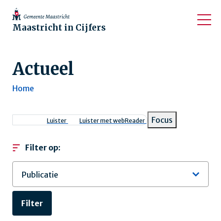
Maastricht in Cijfers
Actueel
Home
Kruimelpad
Focus
Luister
Luister met webReader
Filter op: