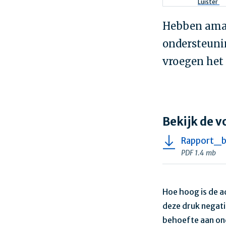
Kruimel
Luister
Hebben amat
ondersteuni
vroegen het 
Bekijk de v
Rapport_b
PDF 1.4 mb
Hoe hoog is de a
deze druk negat
behoefte aan ond