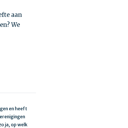
fte aan
ken? We
ngen en heeft
erenigingen
o ja, op welk