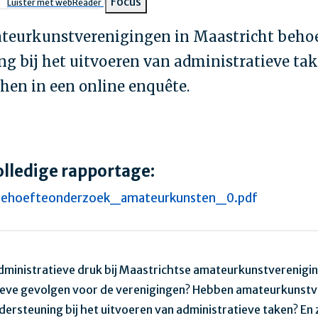
pad
Focus
Luister met webReader
eurkunstverenigingen in Maastricht behoe
ng bij het uitvoeren van administratieve ta
hen in een online enquête.
olledige rapportage:
ehoefteonderzoek_amateurkunsten_0.pdf
dministratieve druk bij Maastrichtse amateurkunstverenigi
ieve gevolgen voor de verenigingen? Hebben amateurkunstv
ersteuning bij het uitvoeren van administratieve taken? En z