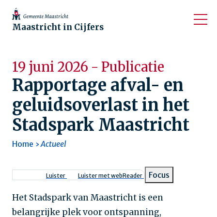
Maastricht in Cijfers
19 juni 2026 - Publicatie
Rapportage afval- en
geluidsoverlast in het
Stadspark Maastricht
Home
Actueel
Kruimelpad
Focus
Luister
Luister met webReader
Het Stadspark van Maastricht is een
belangrijke plek voor ontspanning,