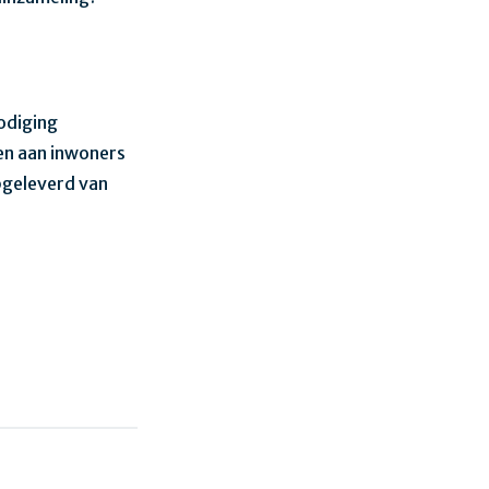
odiging
len aan inwoners
opgeleverd van