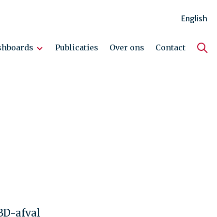
English
shboards
Publicaties
Over ons
Contact
Hoo
2
BD-afval