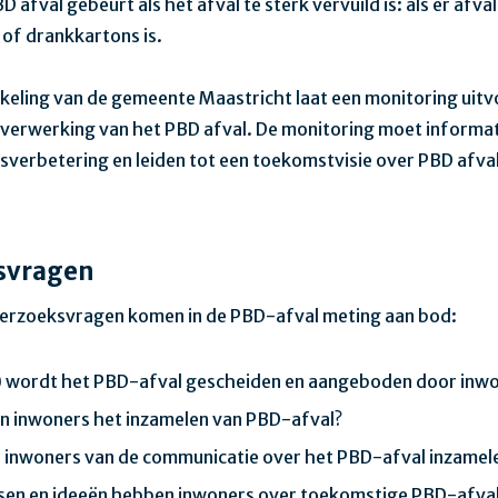
 afval gebeurt als het afval te sterk vervuild is: als er afval
k of drankkartons is.
keling van de gemeente Maastricht laat een monitoring uit
 verwerking van het PBD afval. De monitoring moet informa
tsverbetering en leiden tot een toekomstvisie over PBD afva
svragen
erzoeksvragen komen in de PBD-afval meting aan bod:
 wordt het PBD-afval gescheiden en aangeboden door inw
n inwoners het inzamelen van PBD-afval?
 inwoners van de communicatie over het PBD-afval inzamel
en en ideeën hebben inwoners over toekomstige PBD-afval