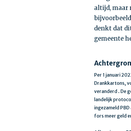
altijd, maar
bijvoorbeel
denkt dat di
gemeente he
Achtergro
Per 1 januari 20
Drankkartons, v
veranderd . De g
landelijk protoc
ingezameld PBD a
fors meer geld e