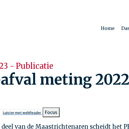
Home
Da
23 - Publicatie
afval meting 202
pad
Focus
Luister met webReader
 deel van de Maastrichtenaren scheidt het P