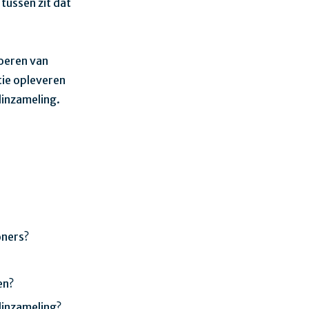
 tussen zit dat
voeren van
tie opleveren
linzameling.
oners?
en?
inzameling?