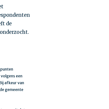
et
respondenten
ft de
onderzocht.
 punten
 volgens een
Bij afkeur van
t de gemeente