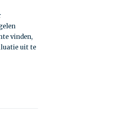
r
gelen
nte vinden,
uatie uit te