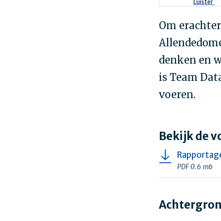
Kruimel
Luister
Om erachter
Allendedome
denken en wa
is Team Dat
voeren.
Bekijk de v
Rapportag
PDF 0.6 mb
Achtergro