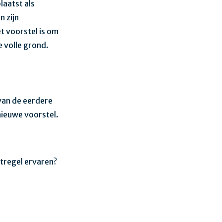
laatst als
 zijn
t voorstel is om
 volle grond.
van de eerdere
ieuwe voorstel.
regel ervaren?