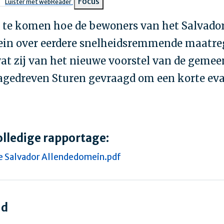
pad
Focus
Luister met webReader
 te komen hoe de bewoners van het Salvado
in over eerdere snelheidsremmende maatre
t zij van het nieuwe voorstel van de gemee
agedreven Sturen gevraagd om een korte eval
olledige rapportage:
e Salvador Allendedomein.pdf
nd